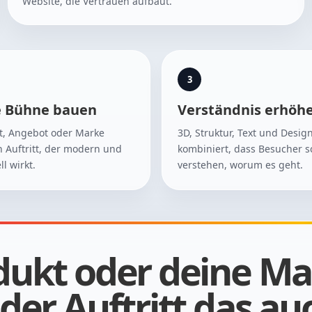
Website, die Vertrauen aufbaut.
3
e Bühne bauen
Verständnis erhöh
t, Angebot oder Marke
3D, Struktur, Text und Desi
n Auftritt, der modern und
kombiniert, dass Besucher s
l wirkt.
verstehen, worum es geht.
dukt oder deine Ma
e der Auftritt das a