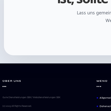
Lass uns gemein
We
ÜBER UNS
MENÜ
Gute Dienstleistungen SBK/ Webdienstleistungen SBK
Allgeme
(c) 2025 All Rights Reserved.
Datensc