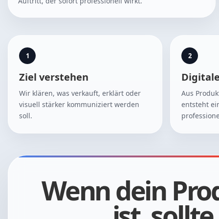
Auftritt, der sofort professionell wirkt.
1
2
Ziel verstehen
Digital
Wir klären, was verkauft, erklärt oder
Aus Produk
visuell stärker kommuniziert werden
entsteht ei
soll.
professionel
Wenn dein Pro
ist, sollt