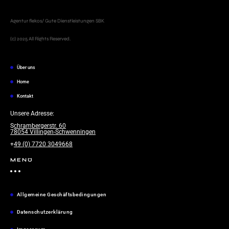
Agentur flekos/ Gute Dienstleistungen SBK
(c) 2025 All Rights Reserved.
Über uns
Home
Kontakt
Unsere Adresse:
S
chrambergerstr. 60
78054 Villingen-Schwenningen
+
49 (0) 7720 3049668
MENÜ
Allgemeine Geschäftsbedingungen
Datenschutzerklärung