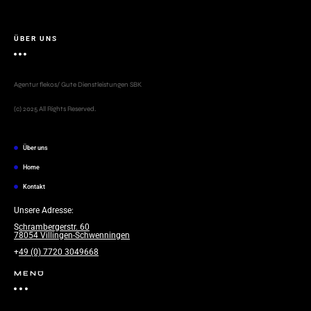
ÜBER UNS
Agentur flekos/ Gute Dienstleistungen SBK
(c) 2025 All Rights Reserved.
Über uns
Home
Kontakt
Unsere Adresse:
S
chrambergerstr. 60
78054 Villingen-Schwenningen
+
49 (0) 7720 3049668
MENÜ